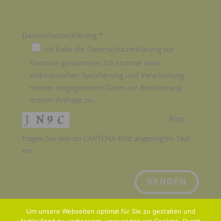
Datenschutzerklärung *
Ich habe die Datenschutzerklärung zur
Kenntnis genommen. Ich stimme einer
elektronischen Speicherung und Verarbeitung
meiner eingegebenen Daten zur Bearbeitung
meiner Anfrage zu.
:
Bitte
tragen Sie den im CAPTCHA-Bild angezeigten Text
ein.
Bitte
lasse
dieses
Feld
Um unsere Webseiten optimal für Sie zu gestalten und
leer.