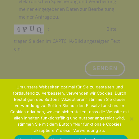
elektronischen Speicherung und Verarbeitung
meiner eingegebenen Daten zur Bearbeitung
meiner Anfrage zu.
:
Bitte
tragen Sie den im CAPTCHA-Bild angezeigten Text
ein.
Bitte
lasse
dieses
Feld
Um unsere Webseiten optimal für Sie zu gestalten und
leer.
fortlaufend zu verbessern, verwenden wir Cookies. Durch
Bestätigen des Buttons "Akzeptieren" stimmen Sie dieser
Home
Wir über uns
Grafik Design
Print
Verwendung zu. Sollten Sie nur den Einsatz funktionaler
Digital
Verlag für Digitale Medien
Cookies erlauben, welche sicherstellen, dass die Website mit
Verlag Printmedien
Kontakt
Standorte
allen Inhalten funktionsfähig und nutzbar angezeigt wird,
stimmen Sie mit dem Button "Nur funktionale Cookies
Jobs
akzeptieren" dieser Verwendung zu.